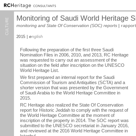
Monitoring of Saudi World Heritage S
m
onitoring and State Of Conservation (SOC) reports
|
r
apport
e
nglish
2015 |
Following the preparation of the first three Saudi
Nomination Files in
2006
,
2010
, and
2013
, RC Heritage
was requested to carry out an assessment of the
situation on the field after inscription on the UNESCO
World Heritage List.
We first prepared an internal report for the Saudi
Commission of Tourism and Antiquities (SCTA) and a
shorter version that was presented by the Government
of Saudi Arabia to the World Heritage Committee in
2015.
RC Heritage also realized the State Of Conservation
report for Historic Jeddah to comply with the request of
the World Heritage Committee at the moment of
inscription of the property in 2014. The SOC report was
submitted to the UNESCO secretariat in January 2016,
and reviewed at the 2016 World Heritage Committee in
Istanbul.