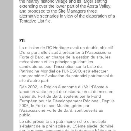
the nearby historic village and its larger setting
extending over the lower part of the Aosta Valley,
and proposed to the Site Managers three
alternative scenarios in view of the elaboration of a
Tentative List file.
FR
La mission de RC Heritage avait un double objectif.
D’une part, elle visait à présenter à l’Associazione
Forte di Bard, en charge de la gestion du site, les
mécanismes et les principes guidant les
candidatures pour l’inscription sur la Liste du
Patrimoine Mondial de l’UNESCO, et à effectuer
une première évaluation du potentiel patrimonial du
site d’autre part.
Dès 2002, la Région Autonome du Val d’Aoste a
lancé un vaste projet de restauration et de mise en
valeur du Fort de Bard, soutenu par le Fond
Européen pour le Développement Régional. Depuis
2006, le Fort et son Musée, gérés par
l’Associazione Forte de Bard, sont ouverts au
public.
Le site présente un patrimoine riche et multiple
s’étalant de la préhistoire au 19ème siècle, dominé
par la masse imposante de la forteresse bâtie par la