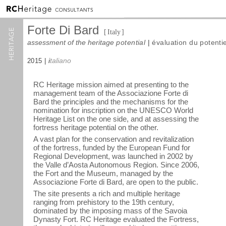
Forte Di Bard
[
Italy
]
a
ssessment of the heritage
potential
|
é
valuation du potentie
i
taliano
2015 |
RC Heritage mission aimed at presenting to the
management team of the Associazione Forte di
Bard the principles and the mechanisms for the
nomination for inscription on the UNESCO World
Heritage List on the one side, and at assessing the
fortress heritage potential on the other.
A vast plan for the conservation and revitalization
of the fortress, funded by the European Fund for
Regional Development, was launched in 2002 by
the Valle d’Aosta Autonomous Region. Since 2006,
the Fort and the Museum, managed by the
Associazione Forte di Bard, are open to the public.
The site presents a rich and multiple heritage
ranging from prehistory to the 19th century,
dominated by the imposing mass of the Savoia
Dynasty Fort. RC Heritage evaluated the Fortress,