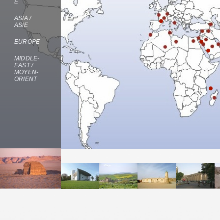
E
ASIA /
ASIE
EUROPE
MIDDLE-
EAST /
MOYEN-
ORIENT